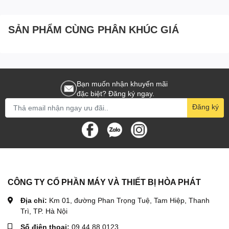
Nhờ sử dụng vỏ nhôm nên trọng lượng tời được giảm tối đa, giúp
sử dụng và lắp đặt linh hoạt hơn
SẢN PHẨM CÙNG PHÂN KHÚC GIÁ
Hình ảnh Tời điện đa năng Kenbo KCD750-1500 100m 220V
Bạn muốn nhận khuyến mãi
đặc biệt? Đăng ký ngay.
Đăng ký
CÔNG TY CỔ PHẦN MÁY VÀ THIẾT BỊ HÒA PHÁT
Địa chỉ:
Km 01, đường Phan Trọng Tuệ, Tam Hiệp, Thanh
Trì, TP. Hà Nội
Số điện thoại:
09.44.88.0123