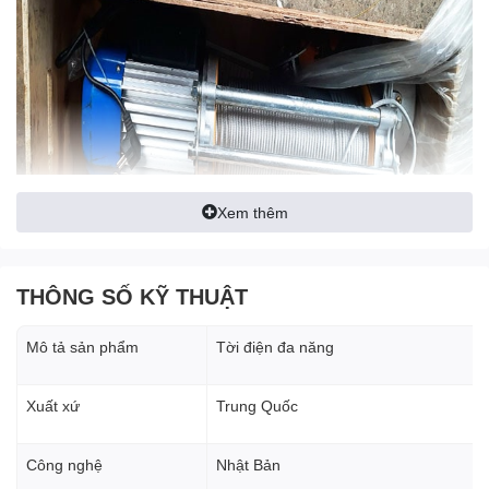
Xem thêm
THÔNG SỐ KỸ THUẬT
Lõi động cơ
được quấn 100% dây đồng, cho khả năng hoạt
Mô tả sản phẩm
Tời điện đa năng
động mạnh mẽ, tăng sức nâng kéo, công suất lên tới 2.0KW. Lõi
động cơ được bọc vỏ nhôm, bên trong trang bị thêm quạt tản
Xuất xứ
Trung Quốc
nhiệt, giúp giảm tối đa nhiệt độ hoạt động của động cơ.
Công nghệ
Nhật Bản