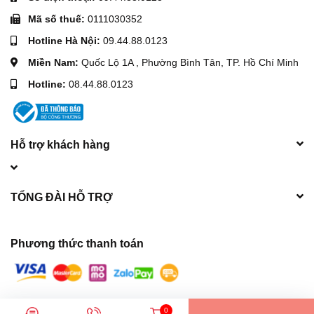
Mã số thuế:
0111030352
Hotline Hà Nội:
09.44.88.0123
Miền Nam:
Quốc Lộ 1A , Phường Bình Tân, TP. Hồ Chí Minh
Hotline:
08.44.88.0123
Hỗ trợ khách hàng
TỔNG ĐÀI HỖ TRỢ
Phương thức thanh toán
© Bản quyền thuộc về
Máy móc xây dựng Hòa Phát
| Cung cấp bởi
0