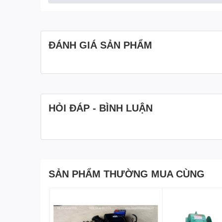
Hình ảnh Tời điện đa năng Fujifa KCD1000-2000 1
ĐÁNH GIÁ SẢN PHẨM
HỎI ĐÁP - BÌNH LUẬN
SẢN PHẨM THƯỜNG MUA CÙNG