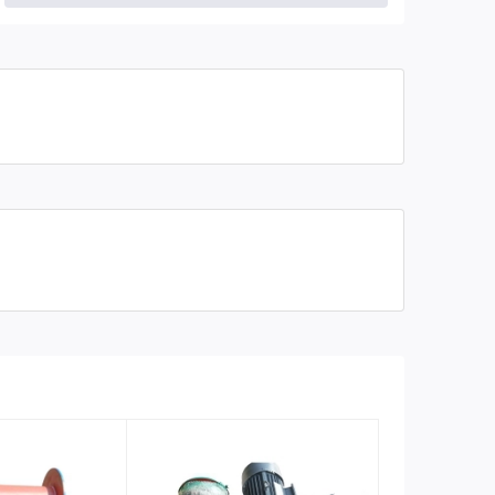
Tải trọng nâng 2 móc
1400 kg
thực tế
Chiều dài cáp
100 mét
Đường kính cáp
11 mm
Công suất
4.5 KW
Tốc độ nâng hạ 1 móc
14 mét/phút
Tốc độ nâng hạ 2 móc
7 mét/phút
Điện áp
380V- 3 Phase
Bảo hành
06 tháng