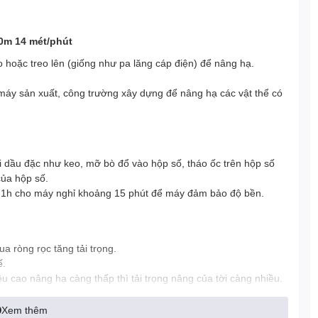
0m 14 mét/phút
o hoặc treo lên (giống như pa lăng cáp điện) để nâng hạ.
áy sản xuất, công trường xây dựng để nâng hạ các vật thể có
i dầu đặc như keo, mỡ bò đổ vào hộp số, tháo ốc trên hộp số
của hộp số.
nh 1h cho máy nghỉ khoảng 15 phút để máy đảm bảo độ bền.
a ròng rọc tăng tải trọng.
ế.
ều cao nâng hạ càng thấp thì tải trọng nâng của tời càng nhiều.
nâng của tời càng giảm do lực hút trọng lực.
 80%= 240kg, Cáp đôi thông qua ròng rọc 600kg x 80%= 480kg.
Xem thêm