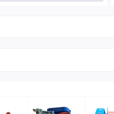
00m 14 mét/phút