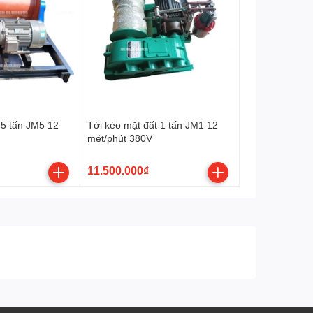
 5 tấn JM5 12
Tời kéo mặt đất 1 tấn JM1 12
mét/phút 380V
11.500.000₫