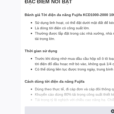
ĐẶC ĐIỂM NỔI BẬT
Đánh giá Tời điện đa năng Fujifa KCD1000-2000 10
Sử dụng linh hoạt, có thể đặt dưới mặt đất để ké
Là dòng tời điện có công suất lớn.
Thường được lắp đặt trong các nhà xưởng, nhà m
tải trọng lớn.
Thời gian sử dụng
Trước khi dùng nhớ mua dầu cầu hộp số ô tô loạ
tời điện đổ dầu hoạc mỡ bò vào, không quá 1/4 
Có thể dùng liên tục được trong ngày, trung bì
Cách dùng tời điện đa năng Fujifa
Dùng theo thực tế, đi cáp đơn và cáp đôi thông qu
Khuyến cáo dùng 80% tải trọng công suất thiết k
Tải trọng tỷ lệ nghịch với chiều cao nâng hạ. Chi
Chiều cao nâng hạ của tời càng cao thì tải trọng 
Ví dụ: Tời KCD 300/600 - 30m: Cáp đơn 300kg x