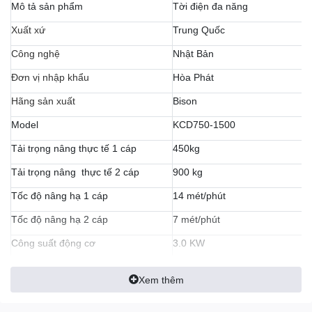
Mô tả sản phẩm
Tời điện đa năng
Xuất xứ
Trung Quốc
Lõi động cơ
được quấn 100% dây đồng, cho khả năng hoạt
động mạnh mẽ, tăng sức nâng kéo, công suất lên tới 2.0KW. Lõi
Công nghệ
Nhật Bản
động cơ được bọc vỏ nhôm, bên trong trang bị thêm quạt tản
Đơn vị nhập khẩu
Hòa Phát
nhiệt, giúp giảm tối đa nhiệt độ hoạt động của động cơ.
Hãng sản xuất
Bison
Model
KCD750-1500
Tải trọng nâng thực tế 1 cáp
450kg
Tải trọng nâng thực tế 2 cáp
900 kg
Tốc độ nâng hạ 1 cáp
14 mét/phút
Tốc độ nâng hạ 2 cáp
7 mét/phút
Công suất động cơ
3.0 KW
Điện áp
380V – 3 Phase
Xem thêm
Chiều dài cáp
30 mét
Vỏ hộp số
được bảo vệ bởi lớp vỏ hợp kim nhôm, vừa đảm bảo