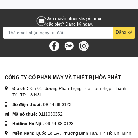
Tốc độ nâng hạ của dòng tời đa năng thuộc mức trung bình, tốc
độ 14 mét/phút khi đi cáp đôi, 7m/phút khi đi cáp đơn
Bạn muốn nhận khuyến mãi
Nhờ sử dụng vỏ nhôm nên trọng lượng tời được giảm tối đa, giúp
đặc biệt? Đăng ký ngay.
sử dụng và lắp đặt linh hoạt hơn
Đăng ký
Hình ảnh Tời điện đa năng Bison KCD750-1500 30m 14
mét/phút 380V
CÔNG TY CỔ PHẦN MÁY VÀ THIẾT BỊ HÒA PHÁT
Địa chỉ:
Km 01, đường Phan Trọng Tuệ, Tam Hiệp, Thanh
Trì, TP. Hà Nội
Số điện thoại:
09.44.88.0123
Mã số thuế:
0111030352
Hotline Hà Nội:
09.44.88.0123
Miền Nam:
Quốc Lộ 1A , Phường Bình Tân, TP. Hồ Chí Minh