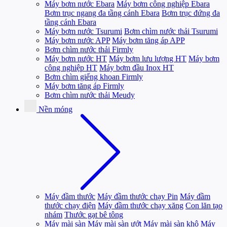
Máy bơm nước Ebara
Máy bơm công nghiệp Ebara
Bơm trục ngang đa tầng cánh Ebara
Bơm trục đứng đa
tầng cánh Ebara
Máy bơm nước Tsurumi
Bơm chìm nước thải Tsurumi
Máy bơm nước APP
Máy bơm tăng áp APP
Bơm chìm nước thải Firmly
Máy bơm nước HT
Máy bơm lưu lượng HT
Máy bơm
công nghiệp HT
Máy bơm đầu Inox HT
Bơm chìm giếng khoan Firmly
Máy bơm tăng áp Firmly
Bơm chìm nước thải Meudy
Nền móng
Máy đầm thước
Máy đầm thước chạy Pin
Máy đầm
thước chạy điện
Máy đầm thước chạy xăng
Con lăn tạo
nhám
Thước gạt bê tông
Máy mài sàn
Máy mài sàn ướt
Máy mài sàn khô
Máy