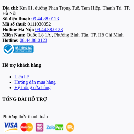
Địa chỉ:
Km 01, đường Phan Trọng Tuệ, Tam Hiệp, Thanh Trì, TP.
Hà Nội
Số điện thoại:
09.44.88.0123
Mã số thuế:
0111030352
Hotline Hà Nội:
09.44.88.0123
Miền Nam:
Quốc Lộ 1A , Phường Bình Tân, TP. Hồ Chí Minh
Hotline:
08.44.88.0123
Hỗ trợ khách hàng
Liên hệ
Hướng dẫn mua hàng
Hệ thống cửa hàng
TỔNG ĐÀI HỖ TRỢ
Phương thức thanh toán