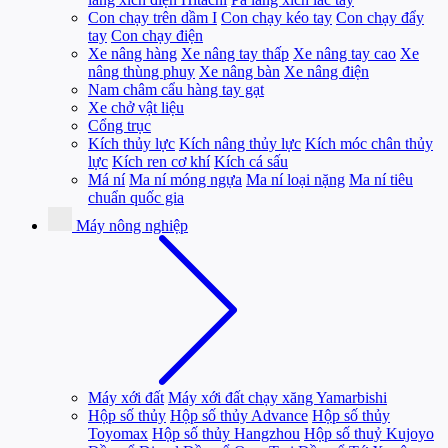
Con chạy trên dầm I
Con chạy kéo tay
Con chạy đẩy
tay
Con chạy điện
Xe nâng hàng
Xe nâng tay thấp
Xe nâng tay cao
Xe
nâng thùng phuy
Xe nâng bàn
Xe nâng điện
Nam châm cẩu hàng tay gạt
Xe chở vật liệu
Cổng trục
Kích thủy lực
Kích nâng thủy lực
Kích móc chân thủy
lực
Kích ren cơ khí
Kích cá sấu
Má ní
Ma ní móng ngựa
Ma ní loại nặng
Ma ní tiêu
chuẩn quốc gia
Máy nông nghiệp
Máy xới đất
Máy xới đất chạy xăng Yamarbishi
Hộp số thủy
Hộp số thủy Advance
Hộp số thủy
Toyomax
Hộp số thủy Hangzhou
Hộp số thuỷ Kujoyo