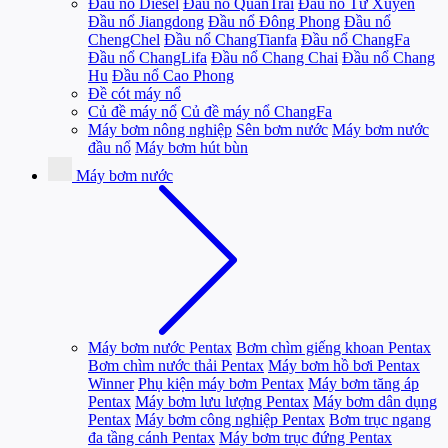
Đầu nổ Diesel
Đầu nổ QuanTrai
Đầu nổ Tứ Xuyên
Đầu nổ Jiangdong
Đầu nổ Đông Phong
Đầu nổ
ChengChel
Đầu nổ ChangTianfa
Đầu nổ ChangFa
Đầu nổ ChangLifa
Đầu nổ Chang Chai
Đầu nổ Chang
Hu
Đầu nổ Cao Phong
Đề cót máy nổ
Củ đề máy nổ
Củ đề máy nổ ChangFa
Máy bơm nông nghiệp
Sên bơm nước
Máy bơm nước
đầu nổ
Máy bơm hút bùn
Máy bơm nước
Máy bơm nước Pentax
Bơm chìm giếng khoan Pentax
Bơm chìm nước thải Pentax
Máy bơm hồ bơi Pentax
Winner
Phụ kiện máy bơm Pentax
Máy bơm tăng áp
Pentax
Máy bơm lưu lượng Pentax
Máy bơm dân dụng
Pentax
Máy bơm công nghiệp Pentax
Bơm trục ngang
đa tầng cánh Pentax
Máy bơm trục đứng Pentax