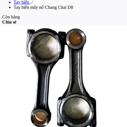
Tay biên
/
Tay biên máy nổ Chang Chai D8
Còn hàng
Chia sẻ
Tay biên máy nổ Chang Chai D8
Thương hiệu:
Chang Chai
Mã sản phẩm:
Đang cập nhật
So sánh
Liên hệ
Số lượng: