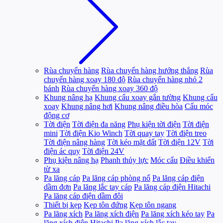
Rùa chuyển hàng
Rùa chuyển hàng hướng thẳng
Rùa
chuyển hàng xoay 180 độ
Rùa chuyển hàng nhỏ 2
bánh
Rùa chuyển hàng xoay 360 độ
Khung nâng hạ
Khung cẩu xoay gắn tường
Khung cẩu
xoay
Khung nâng hơi
Khung nâng điều hòa
Cẩu móc
động cơ
Tời điện
Tời điện đa năng
Phụ kiện tời điện
Tời điện
mini
Tời điện Kio Winch
Tời quay tay
Tời điện treo
Tời điện nâng hàng
Tời kéo mặt đất
Tời điện 12V
Tời
điện ác quy
Tời điện 24V
Phụ kiện nâng hạ
Phanh thủy lực
Móc cẩu
Điều khiển
từ xa
Pa lăng cáp
Pa lăng cáp phòng nổ
Pa lăng cáp điện
dầm đơn
Pa lăng lắc tay cáp
Pa lăng cáp điện Hitachi
Pa lăng cáp điện dầm đôi
Thiết bị kẹp
Kẹp tôn đứng
Kẹp tôn ngang
Pa lăng xích
Pa lăng xích điện
Pa lăng xích kéo tay
Pa
lăng xích điện Hitachi
Pa lăng xích lắc tay