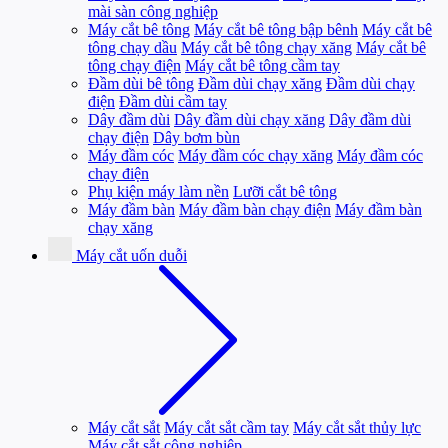
mài sàn công nghiệp
Máy cắt bê tông
Máy cắt bê tông bập bênh
Máy cắt bê
tông chạy dầu
Máy cắt bê tông chạy xăng
Máy cắt bê
tông chạy điện
Máy cắt bê tông cầm tay
Đầm dùi bê tông
Đầm dùi chạy xăng
Đầm dùi chạy
điện
Đầm dùi cầm tay
Dây đầm dùi
Dây đầm dùi chạy xăng
Dây đầm dùi
chạy điện
Dây bơm bùn
Máy đầm cóc
Máy đầm cóc chạy xăng
Máy đầm cóc
chạy điện
Phụ kiện máy làm nền
Lưỡi cắt bê tông
Máy đầm bàn
Máy đầm bàn chạy điện
Máy đầm bàn
chạy xăng
Máy cắt uốn duỗi
Máy cắt sắt
Máy cắt sắt cầm tay
Máy cắt sắt thủy lực
Máy cắt sắt công nghiệp