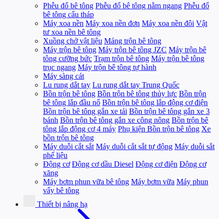
Phễu đổ bê tông
Phễu đổ bê tông nằm ngang
Phễu đổ
bê tông cẩu tháp
Máy xoa nền
Máy xoa nền đơn
Máy xoa nền đôi
Vật
tư xoa nền bê tông
Xuồng chở vật liệu
Máng trộn bê tông
Máy trộn bê tông
Máy trộn bê tông JZC
Máy trộn bê
tông cưỡng bức
Trạm trộn bê tông
Máy trộn bê tông
trục ngang
Máy trộn bê tông tự hành
Máy sàng cát
Lu rung dắt tay
Lu rung dắt tay Trung Quốc
Bồn trộn bê tông
Bồn trộn bê tông thủy lực
Bồn trộn
bê tông lắp đầu nổ
Bồn trộn bê tông lắp động cơ điện
Bồn trộn bê tông gắn xe tải
Bồn trộn bê tông gắn xe 3
bánh
Bồn trộn bê tông gắn xe công nông
Bồn trộn bê
tông lắp động cơ 4 máy
Phụ kiện Bồn trộn bê tông
Xe
bồn trộn bê tông
Máy duỗi cắt sắt
Máy duỗi cắt sắt tự động
Máy duỗi sắt
phế liệu
Động cơ
Động cơ dầu Diesel
Động cơ điện
Động cơ
xăng
Máy bơm phun vữa bê tông
Máy bơm vữa
Máy phun
vẩy bê tông
Thiết bị nâng hạ