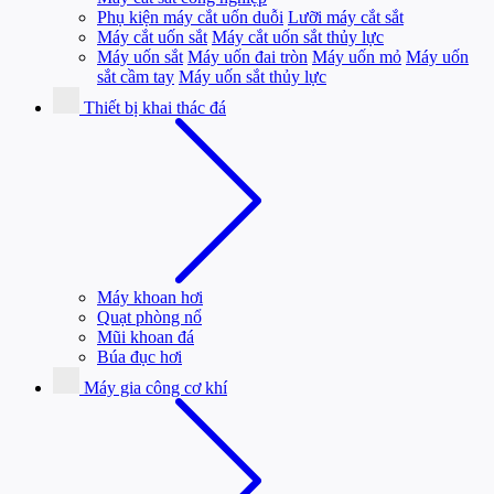
Phụ kiện máy cắt uốn duỗi
Lưỡi máy cắt sắt
Máy cắt uốn sắt
Máy cắt uốn sắt thủy lực
Máy uốn sắt
Máy uốn đai tròn
Máy uốn mỏ
Máy uốn
sắt cầm tay
Máy uốn sắt thủy lực
Thiết bị khai thác đá
Máy khoan hơi
Quạt phòng nổ
Mũi khoan đá
Búa đục hơi
Máy gia công cơ khí