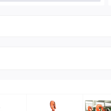
ử dụng
 tối đa va đập, bảo vệ tối ưu các bộ phận bên trong
o G80, Công nghệ hàn đạt tiêu chuẩn quốc tế ISO 3077- 1984,
 tải khi không kéo, tránh rủi do trượt tải.
được thiết kế dạng lồi hạn chế tối đa va đập, bảo vệ tối ưu các