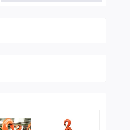
Trọng lượng
22 kg
Kích thước ( D x R x C)
350 x 250 x 190 mm
Bào hành
12 tháng