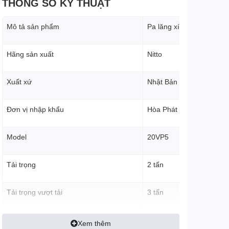
THÔNG SỐ KỸ THUẬT
Mô tả sản phẩm
Pa lăng xích kéo tay
Hãng sản xuất
Nitto
Xuất xứ
Nhật Bản
Đơn vị nhập khẩu
Hòa Phát
Model
20VP5
Tải trọng
2 tấn
Tải trọng vượt tải
3 tấn
Chiều cao nâng hạ
3 mét
Xem thêm