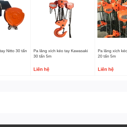
tay Nitto 30 tấn
Pa lăng xích kéo tay Kawasaki
Pa lăng xích ké
30 tấn 5m
20 tấn 5m
o G80 công nghệ hàn với độ chính xác cao theo tiêu chuẩn quốc
Liên hệ
Liên hệ
u được làm bằng hợp kim thép cao cấp, chắc chắn và có độ bền
n cao.
uẩn quốc tế, giúp máy hoạt động ổn định, hiệu quả và chính xác