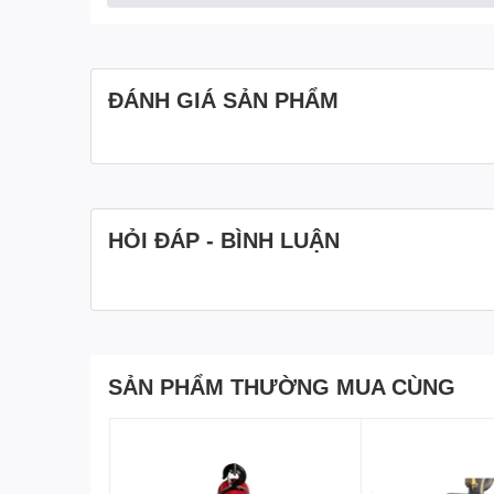
ĐÁNH GIÁ SẢN PHẨM
Tải trọng nâng hạ đạt 100% so với định mức
Kích thước nhỏ gọn cấu tạo đơn giản dễ dàng s
Vỏ thép được thiết kế dạng lồi giúp hạn chế được
HỎI ĐÁP - BÌNH LUẬN
Xích được làm bằng thép hợp kim chất lượng ca
đảm bảo khả năng chịu tải lớn.
Hệ thống chốt hãm kép bánh răng cóc giúp giữ chắc
Cấu tạo Pa lăng xích kéo tay Nitto 2 tấn 3m
Vỏ: Vỏ của pa lăng xích được làm bằng thép cao cấp lại 
SẢN PHẨM THƯỜNG MUA CÙNG
bộ phận bên trong.