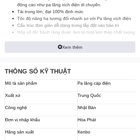
động cao như pa lăng xích điện di chuyển.
Tải trọng lớn, đạt 100% định mức
Tôc độ nâng hạ tương đối nhanh so với Pa lăng xích điện
Cấu trúc đơn giản dễ dàng trong lắp đặt vào bảo trì
Hộp số tốc bánh răng được làm từ hợp kim thép chất lượng
cao
Móc cẩu được rèn nhiệt từ thép dầy dặn
Xem thêm
Tính cơ động cao nhờ trang bị con chạy
Lưu ý:
THÔNG SỐ KỸ THUẬT
Tra dầu hộp số trước khi dùng
Mô tả sản phẩm
Pa lăng cáp điện
Kiểm tra và thay dầu hộp số định kỳ 3-5 tháng 1 lần
Cảnh báo
Xuất xứ
Trung Quốc
Không dùng để nâng hạ hàng hóa dưới mọi hình thức
Công nghệ
Nhật Bản
Đơn vị nhập khẩu
Hòa Phát
Cấu tạo Pa lăng cáp điện Kenbo
Hãng sản xuất
Kenbo