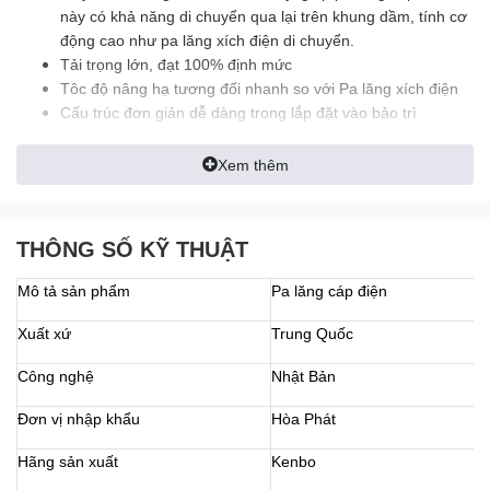
này có khả năng di chuyển qua lại trên khung dầm, tính cơ
động cao như pa lăng xích điện di chuyển.
Tải trọng lớn, đạt 100% định mức
Tôc độ nâng hạ tương đối nhanh so với Pa lăng xích điện
Cấu trúc đơn giản dễ dàng trong lắp đặt vào bảo trì
Hộp số tốc bánh răng được làm từ hợp kim thép chất lượng
cao
Xem thêm
Móc cẩu được rèn nhiệt từ thép dầy dặn
Tính cơ động cao nhờ trang bị con chạy
THÔNG SỐ KỸ THUẬT
Lưu ý:
Mô tả sản phẩm
Pa lăng cáp điện
Tra dầu hộp số trước khi dùng
Kiểm tra và thay dầu hộp số định kỳ 3-5 tháng 1 lần
Xuất xứ
Trung Quốc
Cảnh báo
Công nghệ
Nhật Bản
Không dùng để nâng hạ hàng hóa dưới mọi hình thức
Đơn vị nhập khẩu
Hòa Phát
Hãng sản xuất
Kenbo
Cấu tạo Pa lăng cáp điện Kenbo