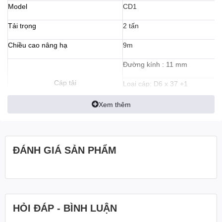
Model
CD1
Tải trọng
2 tấn
Động cơ nâng: quấn 100% dây đồng, sử dụng lớp cách
Chiều cao nâng hạ
9m
điện loại B, F, cấp bảo vệ là IP44/IP54.
Đường kính : 11 mm
Cáp tải
Loại cáp: D6 x 37 +1
Hộp số giảm tốc: Bánh răng và trục bánh răng được làm từ
hợp kim thép chất lượng đạt tiêu chuẩn quốc tế, đảm bảo
Tốc độ nâng hạ
8 mét/phút
Xem thêm
bền hơn. Vỏ hợp được làm bằng gang cứng chắc, chống
Tốc độ di chuyển
20 mét/phút
va đập tốt.
Mức đổ dầu cầu
1.5 lít
ĐÁNH GIÁ SẢN PHẨM
Công suất: 3 KW
Tang cuốn: được làm từ ống thép liền mạch có rãnh giúp
dễ dàng quấn cáp theo trật tự, tránh chồng chéo.
Tốc độ vòng quay: 1380
vòng/phút
Động cơ nâng
HỎI ĐÁP - BÌNH LUẬN
Dây cáp: dây cáp thép có độ bền cao, khả năng chịu tải
Điện áp: 380V
lớn.