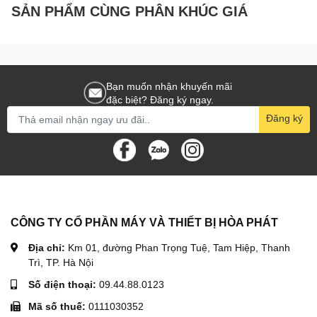
SẢN PHẨM CÙNG PHÂN KHÚC GIÁ
Bạn muốn nhận khuyến mãi
đặc biệt? Đăng ký ngay.
Đăng ký
CÔNG TY CỔ PHẦN MÁY VÀ THIẾT BỊ HÒA PHÁT
Địa chỉ:
Km 01, đường Phan Trọng Tuệ, Tam Hiệp, Thanh
Trì, TP. Hà Nội
Số điện thoại:
09.44.88.0123
Mã số thuế:
0111030352