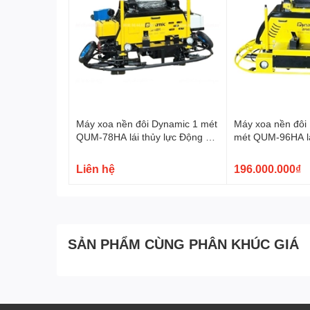
Máy xoa nền đôi Dynamic 1 mét
Máy xoa nền đôi
QUM-78HA lái thủy lực Động cơ
mét QUM-96HA lá
Honda GX690
Động cơ Rato R
Liên hệ
196.000.000₫
SẢN PHẨM CÙNG PHÂN KHÚC GIÁ