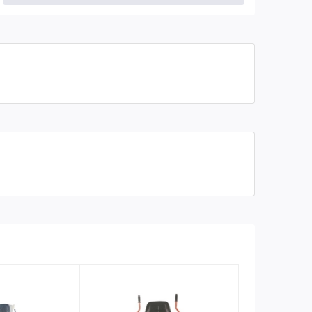
Độ dày lưỡi
1.6 mm
Kích thước (D x R x C)
670 x 670 x 740 mm
Trọng lượng
80 kg
Bảo hành
06 tháng