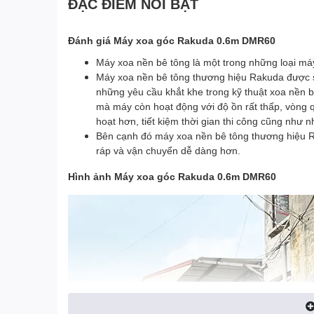
ĐẶC ĐIỂM NỔI BẬT
Đánh giá Máy xoa góc Rakuda 0.6m DMR60
Máy xoa nền bê tông là một trong những loại máy
Máy xoa nền bê tông thương hiệu Rakuda được s
những yêu cầu khắt khe trong kỹ thuật xoa nền 
mà máy còn hoạt động với độ ồn rất thấp, vòng q
hoạt hơn, tiết kiệm thời gian thi công cũng như nh
Bên cạnh đó máy xoa nền bê tông thương hiệu Ra
ráp và vận chuyển dễ dàng hơn.
Hình ảnh Máy xoa góc Rakuda 0.6m DMR60