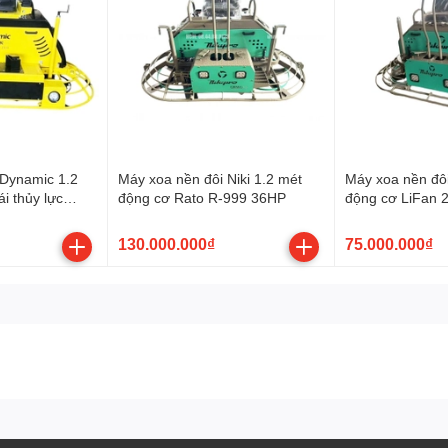
 Dynamic 1.2
Máy xoa nền đôi Niki 1.2 mét
Máy xoa nền đôi
i thủy lực
động cơ Rato R-999 36HP
động cơ LiFan 
-999 36HP
130.000.000₫
75.000.000₫