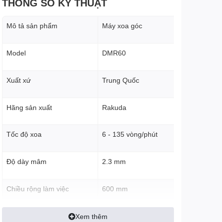
THÔNG SỐ KỸ THUẬT
Mô tả sản phẩm
Máy xoa góc
DMR60
Model
Xuất xứ
Trung Quốc
Hãng sản xuất
Rakuda
6 - 135 vòng/phút
Tốc độ xoa
Độ dày mâm
2.3 mm
600 mm
Chiều rộng làm việc
Kích thước lưỡi
Xem thêm
190 x 125 mm