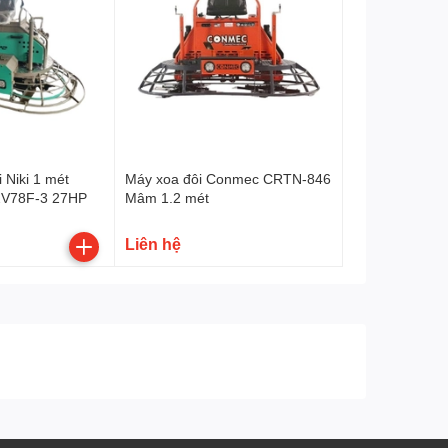
 Niki 1 mét
Máy xoa đôi Conmec CRTN-846
2V78F-3 27HP
Mâm 1.2 mét
Liên hệ