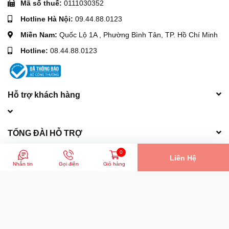
Mã số thuế:
0111030352
Hotline Hà Nội:
09.44.88.0123
Miền Nam:
Quốc Lộ 1A , Phường Bình Tân, TP. Hồ Chí Minh
Hotline:
08.44.88.0123
Hỗ trợ khách hàng
TỔNG ĐÀI HỖ TRỢ
0
Liên Hệ
Nhắn tin
Gọi điện
Giỏ hàng
Phương thức thanh toán
© Bản quyền thuộc về
Máy móc xây dựng Hòa Phát
| Cung cấp bởi
Sapo