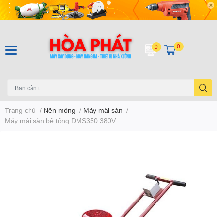
0
0
Trang chủ
/
Nền móng
/
Máy mài sàn
/
Máy mài sàn bê tông DMS350 380V