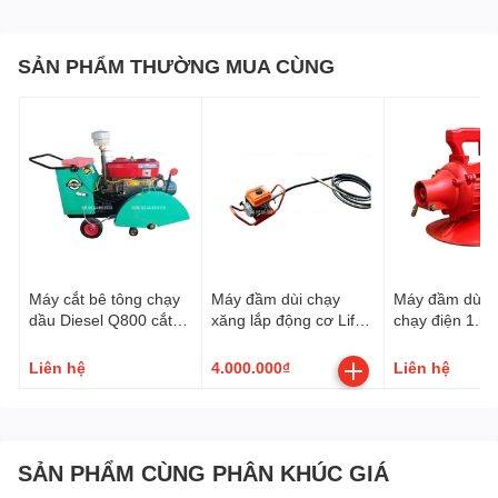
SẢN PHẨM THƯỜNG MUA CÙNG
Máy cắt bê tông chạy
Máy đầm dùi chạy
Máy đầm dùi b
dầu Diesel Q800 cắt
xăng lắp động cơ Lifan
chạy điện 1.5
sâu 33cm (khung có
200 6.5HP
ZN-70
trợ lực)
Liên hệ
4.000.000₫
Liên hệ
SẢN PHẨM CÙNG PHÂN KHÚC GIÁ