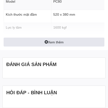
Model
PC80
Kích thước mặt đầm
520 x 380 mm
Lực ly tâm
1600 kgf
Vận tốc dịch chuyển
20-25 mét/phút
Xem thêm
Động cơ
ĐÁNH GIÁ SẢN PHẨM
Trọng lượng
80 kg
Bào hành
06 tháng
HỎI ĐÁP - BÌNH LUẬN