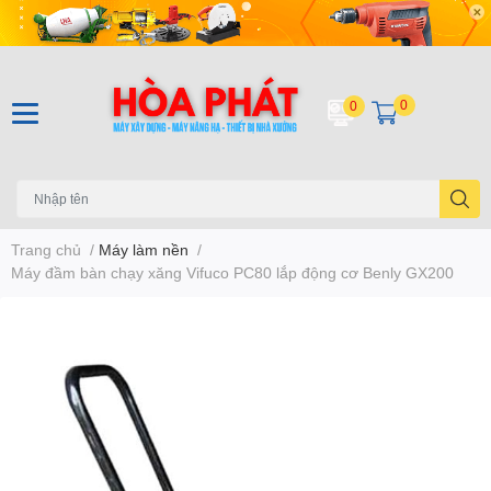
0
0
Trang chủ
/
Máy làm nền
/
Máy đầm bàn chạy xăng Vifuco PC80 lắp động cơ Benly GX200