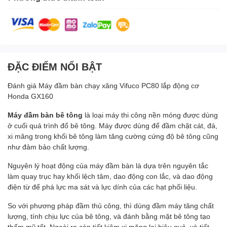
ĐẶC ĐIỂM NỔI BẬT
Đánh giá Máy đầm bàn chạy xăng Vifuco PC80 lắp động cơ
Honda GX160
Máy đầm bàn bê tông
là loại máy thi công nền móng được dùng
ở cuối quá trình đổ bê tông. Máy được dùng để đầm chặt cát, đá,
xi măng trong khối bê tông làm tăng cường cứng độ bê tông cũng
như đảm bảo chất lượng.
Nguyên lý hoạt động của máy đầm bàn là dựa trên nguyên tắc
làm quay trục hay khối lệch tâm, dao động con lắc, và dao động
điện từ để phá lực ma sát và lực dính của các hạt phối liệu.
So với phương pháp đầm thủ công, thì dùng đầm máy tăng chất
lượng, tính chịu lực của bê tông, và đánh bằng mặt bê tông tạo
thẩm mỹ tốt. Ngoài ra còn tiết kiệm xi măng lại hiệu quả, và tiết