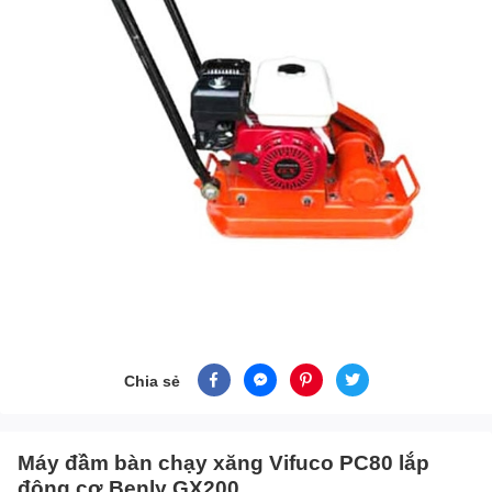
Chia sẻ
Máy đầm bàn chạy xăng Vifuco PC80 lắp
động cơ Benly GX200