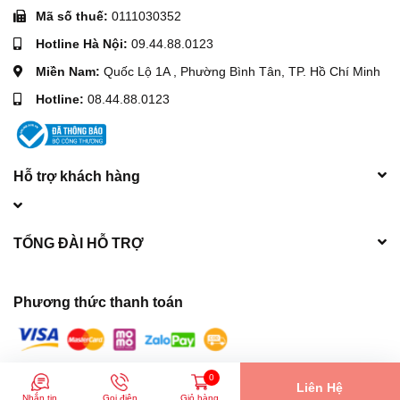
Mã số thuế:
0111030352
Hotline Hà Nội:
09.44.88.0123
Miền Nam:
Quốc Lộ 1A , Phường Bình Tân, TP. Hồ Chí Minh
Hotline:
08.44.88.0123
Hỗ trợ khách hàng
TỔNG ĐÀI HỖ TRỢ
Phương thức thanh toán
0
© Bản quyền thuộc về
Máy móc xây dựng Hòa Phát
| Cung cấp bởi
Liên Hệ
Nhắn tin
Gọi điện
Giỏ hàng