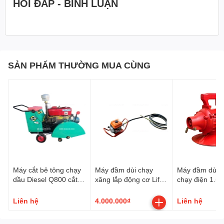
HỎI ĐÁP - BÌNH LUẬN
SẢN PHẨM THƯỜNG MUA CÙNG
Máy cắt bê tông chạy
Máy đầm dùi chạy
Máy đầm dùi b
dầu Diesel Q800 cắt
xăng lắp động cơ Lifan
chạy điện 1.5
sâu 33cm (khung có
200 6.5HP
ZN-70
trợ lực)
Liên hệ
4.000.000₫
Liên hệ