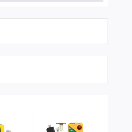
i cho mọi nhu cầu nâng hạ của khách hàng.
ành.
với tời rùa đồng thời thiết bị phải chính hãng, chất