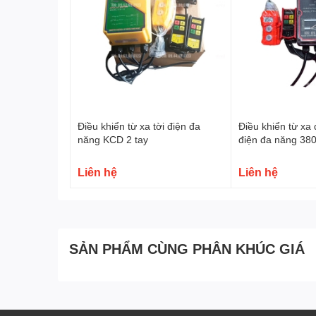
lượng cao thì mới sử dụng hiệu quả và lâu bền
Hình ảnh Điều khiển từ xa Bison cho bộ tời và con
Video Điều khiển từ xa Bison cho bộ tời và con ch
Điều khiển từ xa tời điện đa
Điều khiển từ xa 
năng KCD 2 tay
điện đa năng 38
Liên hệ
Liên hệ
SẢN PHẨM CÙNG PHÂN KHÚC GIÁ