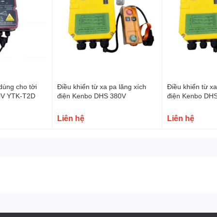
 chạy
ạy
dùng cho tời
Điều khiển từ xa pa lăng xích
Điều khiển từ xa
0V YTK-T2D
điện Kenbo DHS 380V
điện Kenbo DH
Liên hệ
Liên hệ