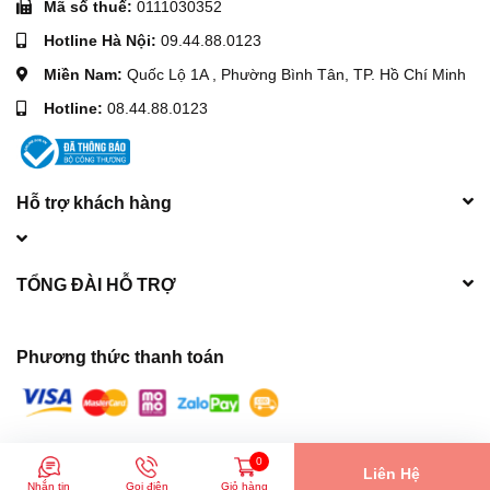
Mã số thuế:
0111030352
Hotline Hà Nội:
09.44.88.0123
Miền Nam:
Quốc Lộ 1A , Phường Bình Tân, TP. Hồ Chí Minh
Hotline:
08.44.88.0123
Hỗ trợ khách hàng
TỔNG ĐÀI HỖ TRỢ
Phương thức thanh toán
© Bản quyền thuộc về
Máy móc xây dựng Hòa Phát
| Cung cấp bởi
0
Liên Hệ
Sapo
Nhắn tin
Gọi điện
Giỏ hàng