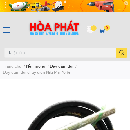
0
0
Trang chủ
/
Nền móng
/
Dây đầm dùi
/
Dây đầm dùi chạy điện Niki Phi 70 6m