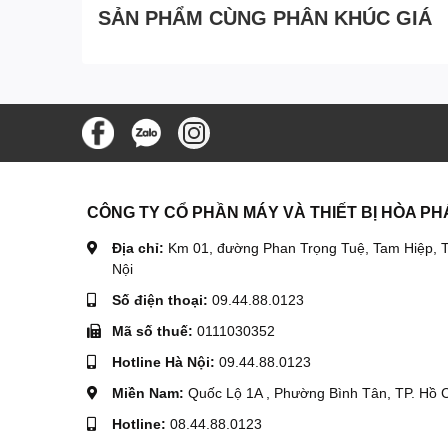
SẢN PHẨM CÙNG PHÂN KHÚC GIÁ
CÔNG TY CỔ PHẦN MÁY VÀ THIẾT BỊ HÒA PH
Địa chỉ:
Km 01, đường Phan Trọng Tuệ, Tam Hiệp, T
Video Cụm kim phun máy nổ Chang Chai EH36
Nội
Số điện thoại:
09.44.88.0123
Mã số thuế:
0111030352
Hotline Hà Nội:
09.44.88.0123
Miền Nam:
Quốc Lộ 1A , Phường Bình Tân, TP. Hồ 
Hotline:
08.44.88.0123